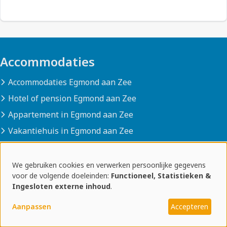
Accommodaties
Accommodaties Egmond aan Zee
Hotel of pension Egmond aan Zee
Appartement in Egmond aan Zee
Vakantiehuis in Egmond aan Zee
B&B in Egmond aan Zee
We gebruiken cookies en verwerken persoonlijke gegevens
Naar Egmond aan Zee
Gebruik
voor de volgende doeleinden:
Functioneel, Statistieken &
Ingesloten externe inhoud
.
van
Erop uit naar Egmond aan Zee
Aanpassen
Accepteren
Betaalbare vakantie in Egmond
persoonlijke
Weekendje weg Egmond aan Zee