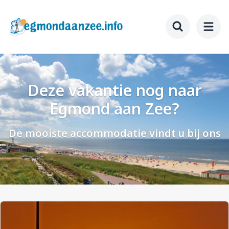
Ga
naar
hoofdinhoud
Toggle searc
Deze vakantie nog naar
Egmond aan Zee?
De mooiste accommodatie vindt u bij ons
Afbeelding