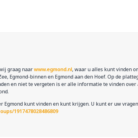
 wij graag naar
www.egmond.nl
, waar u alles kunt vinden o
n Zee, Egmond-binnen en Egmond aan den Hoef. Op de platte
den en niet te vergeten is er alle informatie te vinden ove
ond.
er Egmond kunt vinden en kunt krijgen. U kunt er uw vragen
roups/1917478028486809