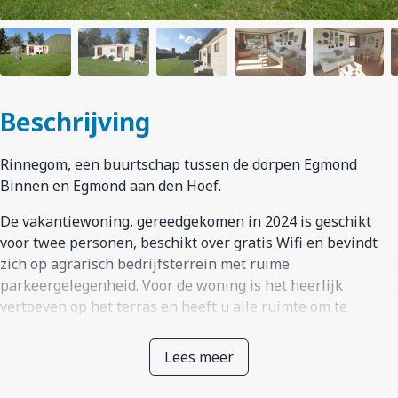
Beschrijving
Rinnegom, een buurtschap tussen de dorpen Egmond
Binnen en Egmond aan den Hoef.
De vakantiewoning, gereedgekomen in 2024 is geschikt
voor twee personen, beschikt over gratis Wifi en bevindt
zich op agrarisch bedrijfsterrein met ruime
parkeergelegenheid. Voor de woning is het heerlijk
vertoeven op het terras en heeft u alle ruimte om te
relaxen, tuinmeubelen, kussens en parasol zijn aanwezig.
Het woongedeelte is gezellig ingericht en voorzien van een
Lees meer
zithoek met smart TV, kast met kopjes en glaswerk en
eettafel, tevens kan de airco en verwarming hier bediend