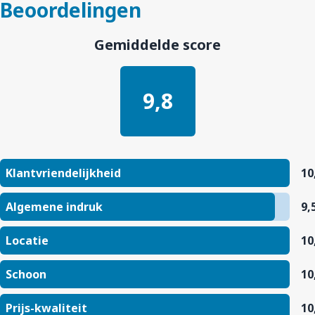
Beoordelingen
Gemiddelde score
9,8
Klantvriendelijkheid
10
Algemene indruk
9,
Locatie
10
Schoon
10
Prijs-kwaliteit
10